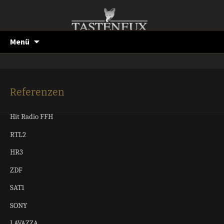
Musikschule in Reinheim
Tastenfux – More Than
Music!
Zum
Su
Menü
Inhalt
nac
springen
Referenzen
Hit Radio FFH
RTL2
HR3
ZDF
SAT1
SONY
LAVAZZA