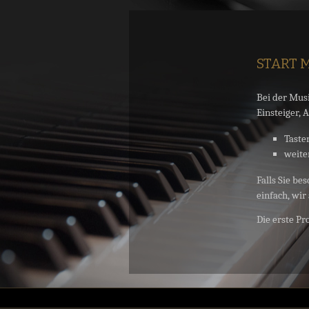
START M
Bei der Mus
Einsteiger, 
Taste
weite
Falls Sie be
einfach, wir
Die erste Pr