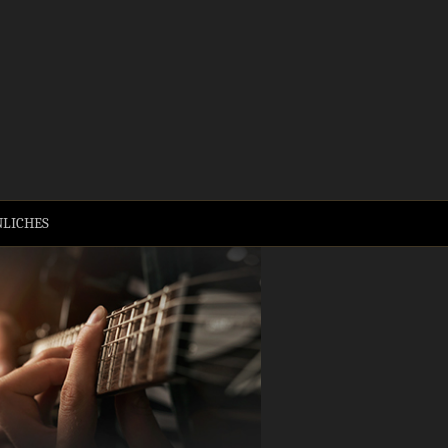
sic!
Suchen
LICHES
nach: